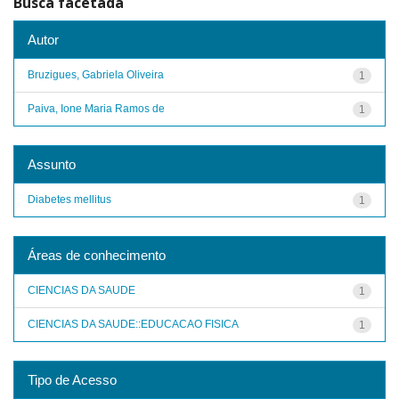
Busca facetada
Autor
Bruzigues, Gabriela Oliveira
1
Paiva, Ione Maria Ramos de
1
Assunto
Diabetes mellitus
1
Áreas de conhecimento
CIENCIAS DA SAUDE
1
CIENCIAS DA SAUDE::EDUCACAO FISICA
1
Tipo de Acesso