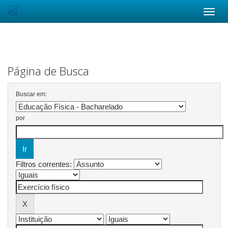
Skip
navigation
Página de Busca
Buscar em:
por
Filtros correntes: