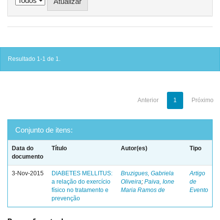
Resultado 1-1 de 1.
Anterior
1
Próximo
Conjunto de itens:
Data do
Título
Autor(es)
Tipo
documento
3-Nov-2015
DIABETES MELLITUS:
Bruzigues, Gabriela
Artigo
a relação do exercício
Oliveira
;
Paiva, Ione
de
físico no tratamento e
Maria Ramos de
Evento
prevenção