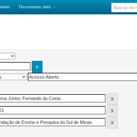
ontato
Documentos úteis