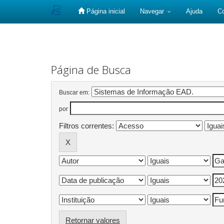
Página inicial
Navegar
Ajuda
C
Skip
navigation
Página de Busca
Buscar em:
por
Filtros correntes:
Retornar valores