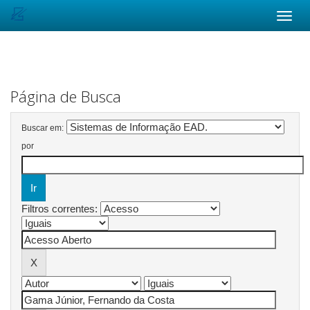
Skip
navigation
Página de Busca
Buscar em:
por
Filtros correntes: