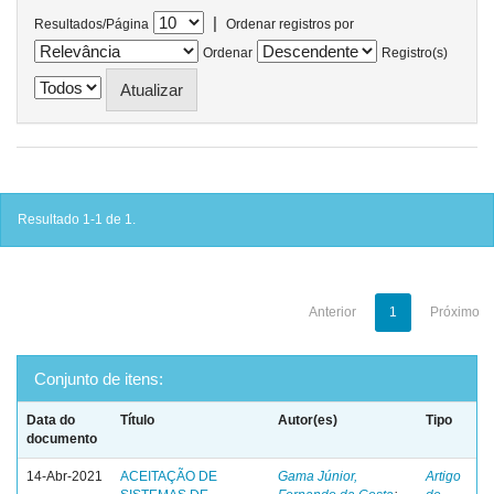
|
Resultados/Página
Ordenar registros por
Ordenar
Registro(s)
Resultado 1-1 de 1.
Anterior
1
Próximo
Conjunto de itens:
Data do
Título
Autor(es)
Tipo
documento
14-Abr-2021
ACEITAÇÃO DE
Gama Júnior,
Artigo