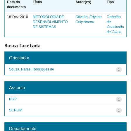
Data do
Título
Autor(es)
Tipo
documento
18-Dez-2010
METODOLOGIA DE
Oliveira, Edyene
Trabalho
DESENVOLVIMENTO
Cely Amaro
de
DE SISTEMAS
Conclusão
de Curso
Busca facetada
Orientador
Souza, Rafael Rodrigues de
1
Assunto
RUP
1
SCRUM
1
Departamento