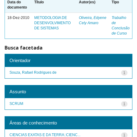
Data do
Título
Autor(es)
Tipo
documento
18-Dez-2010
METODOLOGIA DE
Oliveira, Edyene
Trabalho
DESENVOLVIMENTO
Cely Amaro
de
DE SISTEMAS
Conclusão
de Curso
Busca facetada
Orientador
Souza, Rafael Rodrigues de
1
Assunto
SCRUM
1
Áreas de conhecimento
CIENCIAS EXATAS E DA TERRA::CIENC...
1