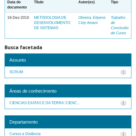
Data do
Título
Autor(es)
Tipo
documento
18-Dez-2010
METODOLOGIA DE
Oliveira, Edyene
Trabalho
DESENVOLVIMENTO
Cely Amaro
de
DE SISTEMAS
Conclusão
de Curso
Busca facetada
Assunto
SCRUM
1
Áreas de conhecimento
CIENCIAS EXATAS E DA TERRA::CIENC...
1
Departamento
Cursos a Distância
1