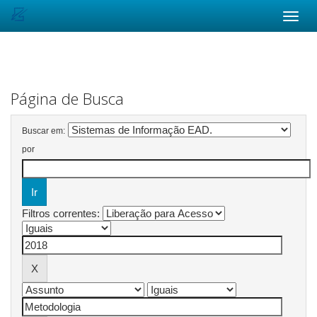
Skip
navigation
Página de Busca
Buscar em:
por
Filtros correntes: