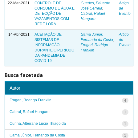
22-Mar-2021
CONTROLE DE
Guedes, Eduardo
Artigo
CONSUMO DE ÁGUA E
José Cerreia
;
de
DETECÇÃO DE
Cabral, Rafael
Evento
VAZAMENTOS COM
Hungaro
REDE LORA
14-Abr-2021
ACEITAÇÃO DE
Gama Júnior,
Artigo
SISTEMAS DE
Fernando da Costa
;
de
INFORMAÇÃO
Frogeri, Rodrigo
Evento
DURANTE O PERÍODO
Franklin
DA PANDEMIA DE
COVID-19
Busca facetada
Autor
Frogeri, Rodrigo Franklin
4
Cabral, Rafael Hungaro
1
Cunha, Alberane Lúcio Thiago da
1
Gama Júnior, Fernando da Costa
1