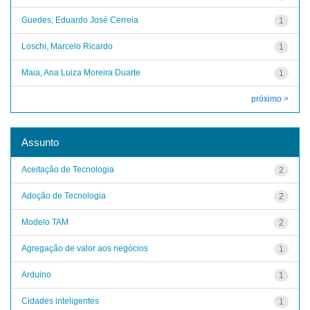
Guedes, Eduardo José Cerreia
1
Loschi, Marcelo Ricardo
1
Maia, Ana Luiza Moreira Duarte
1
próximo >
Assunto
Aceitação de Tecnologia
2
Adoção de Tecnologia
2
Modelo TAM
2
Agregação de valor aos negócios
1
Arduino
1
Cidades inteligentes
1