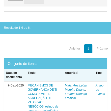
Resultado 1-6 de 6.
Anterior
1
Próximo
Conjunto de itens:
Data do
Título
Autor(es)
Tipo
documento
7-Dez-2020
MECANISMOS DE
Maia, Ana Luiza
Artigo
GOVERNANÇA DE TI
Moreira Duarte
;
de
COMO FONTE DE
Frogeri, Rodrigo
Evento
AGREGAÇÃO DE
Franklin
VALOR AOS
NEGÓCIOS: estudo de
caso em uma indústria