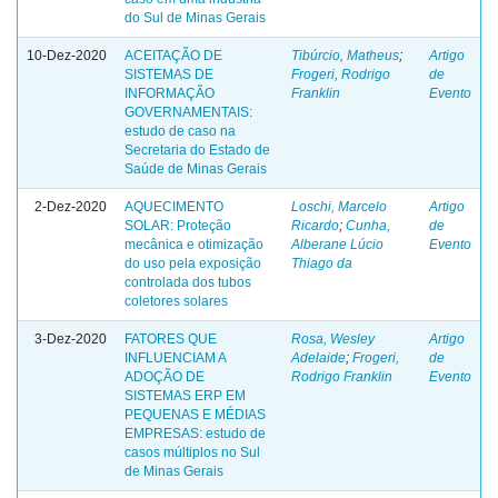
do Sul de Minas Gerais
10-Dez-2020
ACEITAÇÃO DE
Tibúrcio, Matheus
;
Artigo
SISTEMAS DE
Frogeri, Rodrigo
de
INFORMAÇÃO
Franklin
Evento
GOVERNAMENTAIS:
estudo de caso na
Secretaria do Estado de
Saúde de Minas Gerais
2-Dez-2020
AQUECIMENTO
Loschi, Marcelo
Artigo
SOLAR: Proteção
Ricardo
;
Cunha,
de
mecânica e otimização
Alberane Lúcio
Evento
do uso pela exposição
Thiago da
controlada dos tubos
coletores solares
3-Dez-2020
FATORES QUE
Rosa, Wesley
Artigo
INFLUENCIAM A
Adelaide
;
Frogeri,
de
ADOÇÃO DE
Rodrigo Franklin
Evento
SISTEMAS ERP EM
PEQUENAS E MÉDIAS
EMPRESAS: estudo de
casos múltiplos no Sul
de Minas Gerais