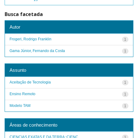
Busca facetada
Autor
Frogeri, Rodrigo Franklin
1
Gama Júnior, Fernando da Costa
1
Assunto
Aceitação de Tecnologia
1
Ensino Remoto
1
Modelo TAM
1
Áreas de conhecimento
CIENCIAS EXATAS E DA TERRA::CIENC...
1