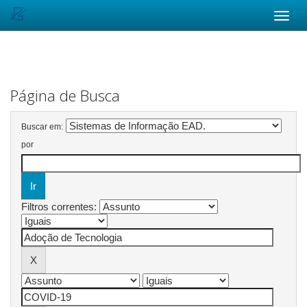
Skip
navigation
Página de Busca
Buscar em:
por
Filtros correntes: