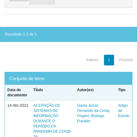
Resultado 1-1 de 1.
Anterior
1
Próximo
Conjunto de itens:
Data do
Título
Autor(es)
Tipo
documento
14-Abr-2021
ACEITAÇÃO DE
Gama Júnior,
Artigo
SISTEMAS DE
Fernando da Costa
;
de
INFORMAÇÃO
Frogeri, Rodrigo
Evento
DURANTE O
Franklin
PERÍODO DA
PANDEMIA DE COVID-
19