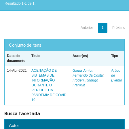
Resultado 1-1 de 1.
Anterior
1
Próximo
Conjunto de itens:
Data do
Título
Autor(es)
Tipo
documento
14-Abr-2021
ACEITAÇÃO DE
Gama Júnior,
Artigo
SISTEMAS DE
Fernando da Costa
;
de
INFORMAÇÃO
Frogeri, Rodrigo
Evento
DURANTE O
Franklin
PERÍODO DA
PANDEMIA DE COVID-
19
Busca facetada
Autor