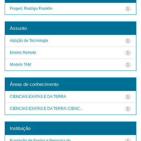
Frogeri, Rodrigo Franklin
1
Assunto
Adoção de Tecnologia
1
Ensino Remoto
1
Modelo TAM
1
Áreas de conhecimento
CIENCIAS EXATAS E DA TERRA
1
CIENCIAS EXATAS E DA TERRA::CIENC...
1
Instituição
Fundação de Ensino e Pesquisa do ...
1