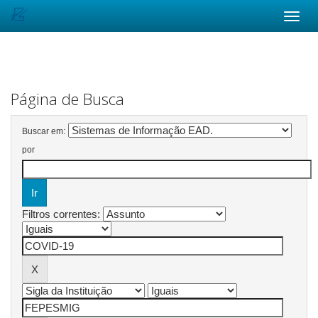
Skip
navigation
Página de Busca
Buscar em:
por
Filtros correntes: