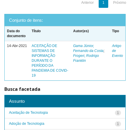
Anterior
1
Próximo
Conjunto de itens:
Data do
Título
Autor(es)
Tipo
documento
14-Abr-2021
ACEITAÇÃO DE
Gama Júnior,
Artigo
SISTEMAS DE
Fernando da Costa
;
de
INFORMAÇÃO
Frogeri, Rodrigo
Evento
DURANTE O
Franklin
PERÍODO DA
PANDEMIA DE COVID-
19
Busca facetada
Assunto
Aceitação de Tecnologia
1
Adoção de Tecnologia
1