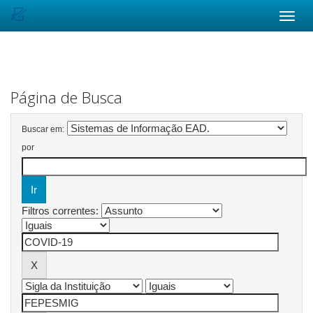
Skip
navigation
Página de Busca
Buscar em:
por
Filtros correntes: