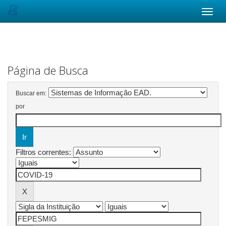
Skip
navigation
Página de Busca
Buscar em:
por
Filtros correntes: