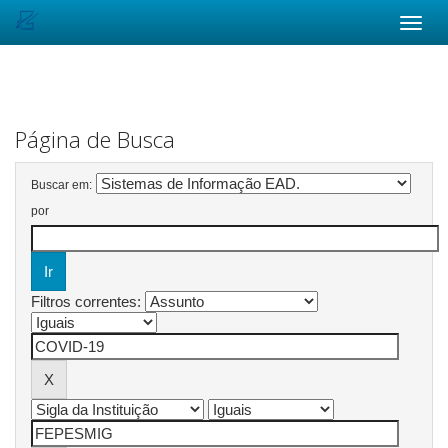
Skip
navigation
Página de Busca
Buscar em:
por
Filtros correntes: