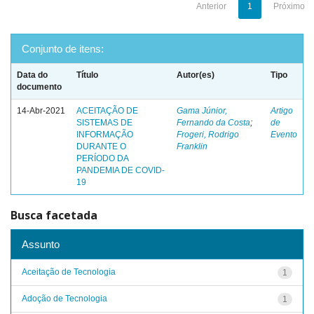
Anterior
1
Próximo
Conjunto de itens:
Data do
Título
Autor(es)
Tipo
documento
14-Abr-2021
ACEITAÇÃO DE
Gama Júnior,
Artigo
SISTEMAS DE
Fernando da Costa
;
de
INFORMAÇÃO
Frogeri, Rodrigo
Evento
DURANTE O
Franklin
PERÍODO DA
PANDEMIA DE COVID-
19
Busca facetada
Assunto
Aceitação de Tecnologia
1
Adoção de Tecnologia
1