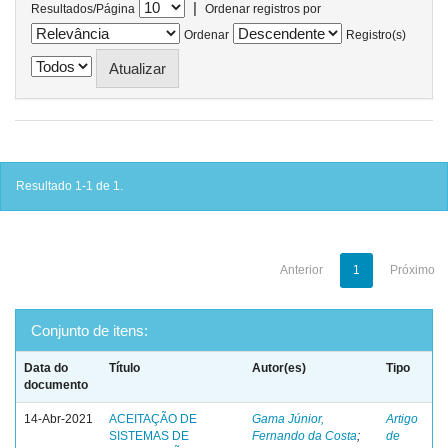
|
Resultados/Página
Ordenar registros por
Ordenar
Registro(s)
Resultado 1-1 de 1.
Anterior
1
Próximo
Conjunto de itens:
Data do
Título
Autor(es)
Tipo
documento
14-Abr-2021
ACEITAÇÃO DE
Gama Júnior,
Artigo
SISTEMAS DE
Fernando da Costa
;
de