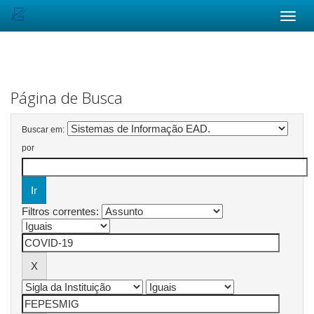
Skip
navigation
Página de Busca
Buscar em:
por
Filtros correntes: