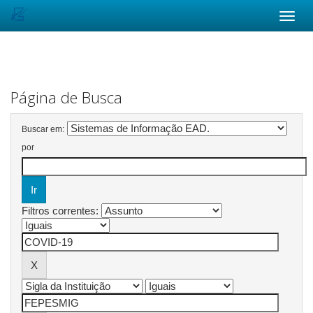
Skip
navigation
Página de Busca
Buscar em:
por
Filtros correntes: