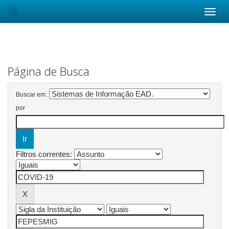
Skip
navigation
Página de Busca
Buscar em:
por
Filtros correntes: