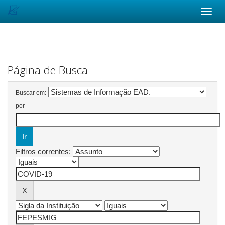
Skip
navigation
Página de Busca
Buscar em:
por
Filtros correntes: