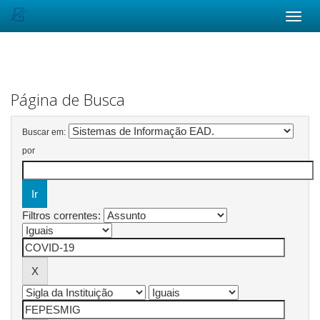
Skip
navigation
Página de Busca
Buscar em:
por
Filtros correntes: