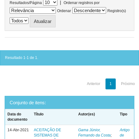
|
Resultados/Página
Ordenar registros por
Ordenar
Registro(s)
Resultado 1-1 de 1.
Anterior
1
Próximo
Conjunto de itens:
Data do
Título
Autor(es)
Tipo
documento
14-Abr-2021
ACEITAÇÃO DE
Gama Júnior,
Artigo
SISTEMAS DE
Fernando da Costa
;
de