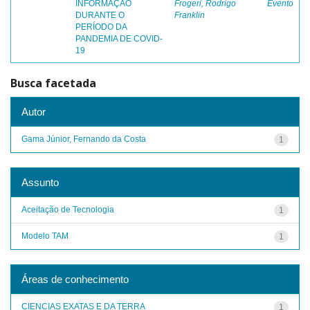
INFORMAÇÃO
Frogeri, Rodrigo
Evento
DURANTE O
Franklin
PERÍODO DA
PANDEMIA DE COVID-
19
Busca facetada
Autor
Gama Júnior, Fernando da Costa
1
Assunto
Aceitação de Tecnologia
1
Modelo TAM
1
Áreas de conhecimento
CIENCIAS EXATAS E DA TERRA
1