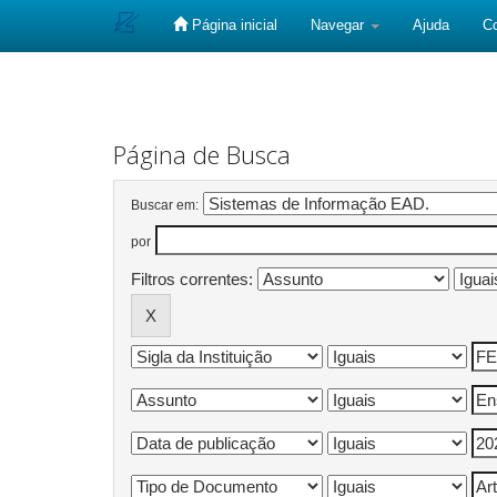
Página inicial
Navegar
Ajuda
C
Skip
navigation
Página de Busca
Buscar em:
por
Filtros correntes: