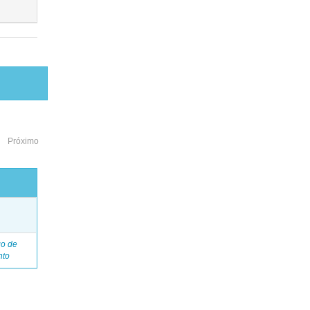
Próximo
o
go de
nto