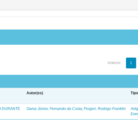
Anterior
1
Autor(es)
Tip
O DURANTE
Gama Júnior, Fernando da Costa
;
Frogeri, Rodrigo Franklin
Arti
Eve