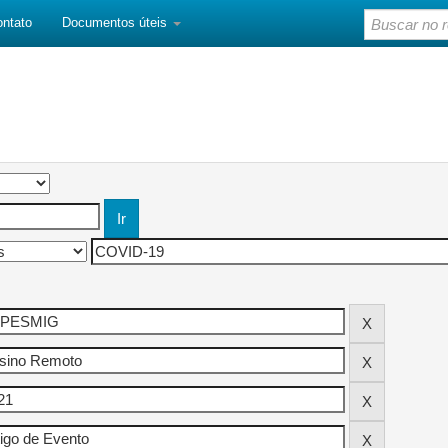
ontato
Documentos úteis