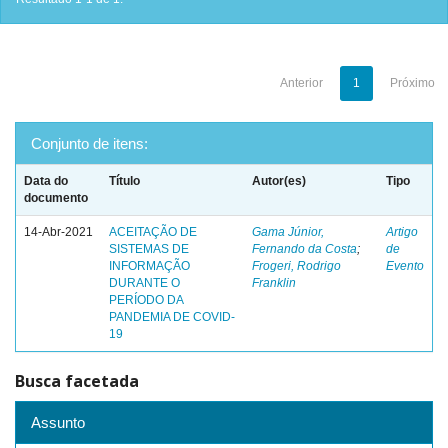
Anterior
1
Próximo
Conjunto de itens:
Data do
Título
Autor(es)
Tipo
documento
14-Abr-2021
ACEITAÇÃO DE
Gama Júnior,
Artigo
SISTEMAS DE
Fernando da Costa
;
de
INFORMAÇÃO
Frogeri, Rodrigo
Evento
DURANTE O
Franklin
PERÍODO DA
PANDEMIA DE COVID-
19
Busca facetada
Assunto