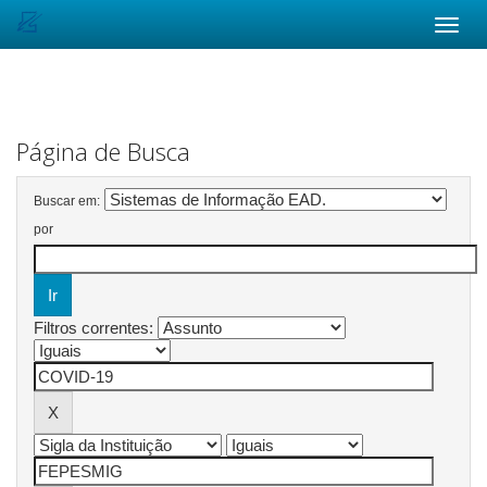
Skip
navigation
Página de Busca
Buscar em:
por
Filtros correntes: