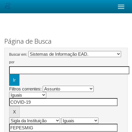
Skip
navigation
Página de Busca
Buscar em:
por
Filtros correntes: