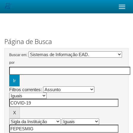
Skip
navigation
Página de Busca
Buscar em:
por
Filtros correntes: