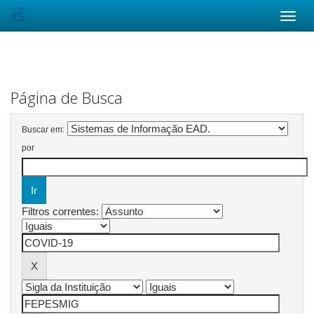
Skip
navigation
Página de Busca
Buscar em:
por
Filtros correntes: