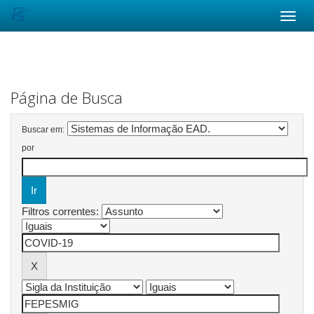
Skip
navigation
Página de Busca
Buscar em:
por
Filtros correntes: