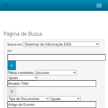
Skip
navigation
Página de Busca
Buscar em:
por
Filtros correntes: