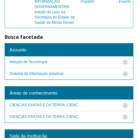
INFORMAÇÃO
Franklin
Evento
GOVERNAMENTAIS:
estudo de caso na
Secretaria do Estado de
Saúde de Minas Gerais
Busca facetada
Assunto
Adoção de Tecnologia
1
Sistema de Informação estadual
1
Áreas de conhecimento
CIENCIAS EXATAS E DA TERRA::CIENC...
1
CIENCIAS EXATAS E DA TERRA::CIENC...
1
Sigla da Instituição