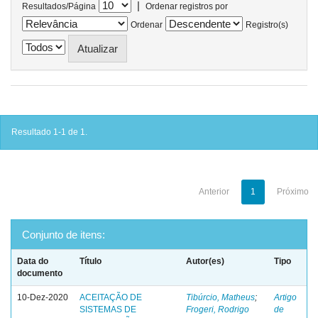
|
Resultados/Página
Ordenar registros por
Ordenar
Registro(s)
Resultado 1-1 de 1.
Anterior
1
Próximo
Conjunto de itens:
Data do
Título
Autor(es)
Tipo
documento
10-Dez-2020
ACEITAÇÃO DE
Tibúrcio, Matheus
;
Artigo
SISTEMAS DE
Frogeri, Rodrigo
de