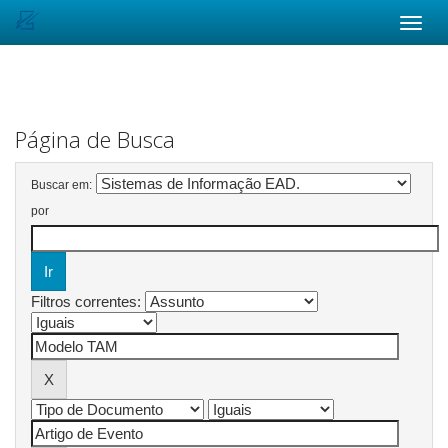
Skip
navigation
Página de Busca
Buscar em:
por
Filtros correntes: