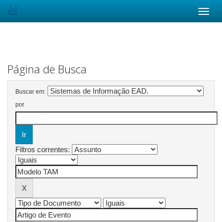
Skip
navigation
Página de Busca
Buscar em:
por
Filtros correntes: