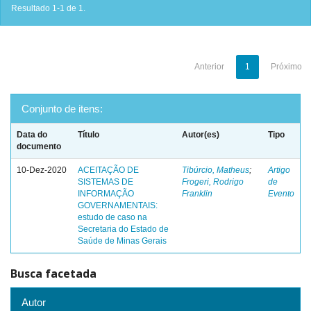
Resultado 1-1 de 1.
Anterior
1
Próximo
Conjunto de itens:
Data do
Título
Autor(es)
Tipo
documento
10-Dez-2020
ACEITAÇÃO DE
Tibúrcio, Matheus
;
Artigo
SISTEMAS DE
Frogeri, Rodrigo
de
INFORMAÇÃO
Franklin
Evento
GOVERNAMENTAIS:
estudo de caso na
Secretaria do Estado de
Saúde de Minas Gerais
Busca facetada
Autor