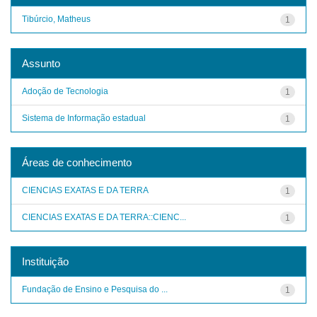
Tibúrcio, Matheus
1
Assunto
Adoção de Tecnologia
1
Sistema de Informação estadual
1
Áreas de conhecimento
CIENCIAS EXATAS E DA TERRA
1
CIENCIAS EXATAS E DA TERRA::CIENC...
1
Instituição
Fundação de Ensino e Pesquisa do ...
1