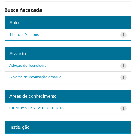
Busca facetada
Autor
Tibúrcio, Matheus
1
Assunto
Adoção de Tecnologia
1
Sistema de Informação estadual
1
Áreas de conhecimento
CIENCIAS EXATAS E DA TERRA
1
Instituição