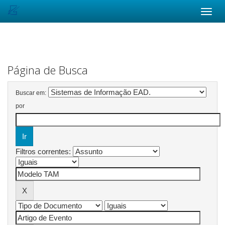
Skip
navigation
Página de Busca
Buscar em:
por
Filtros correntes: