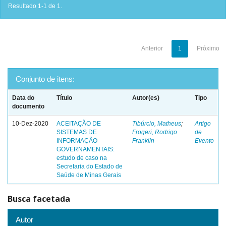
Resultado 1-1 de 1.
Anterior
1
Próximo
Conjunto de itens:
Data do
Título
Autor(es)
Tipo
documento
10-Dez-2020
ACEITAÇÃO DE
Tibúrcio, Matheus
;
Artigo
SISTEMAS DE
Frogeri, Rodrigo
de
INFORMAÇÃO
Franklin
Evento
GOVERNAMENTAIS:
estudo de caso na
Secretaria do Estado de
Saúde de Minas Gerais
Busca facetada
Autor