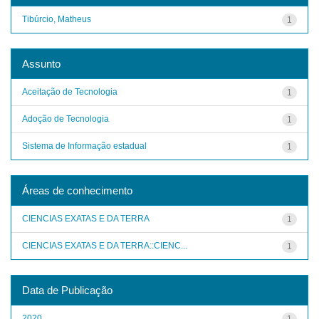
Tibúrcio, Matheus
1
Assunto
Aceitação de Tecnologia
1
Adoção de Tecnologia
1
Sistema de Informação estadual
1
Áreas de conhecimento
CIENCIAS EXATAS E DA TERRA
1
CIENCIAS EXATAS E DA TERRA::CIENC...
1
Data de Publicação
2020
1