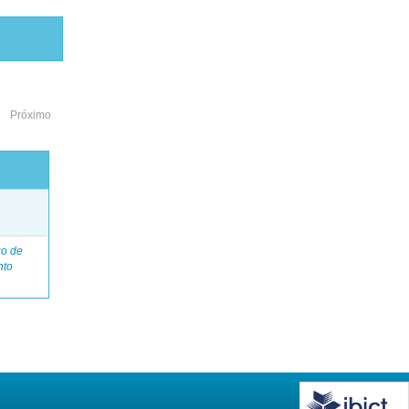
Próximo
o
go de
nto