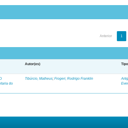
Anterior
1
Autor(es)
Tip
O
Tibúrcio, Matheus
;
Frogeri, Rodrigo Franklin
Arti
taria do
Eve