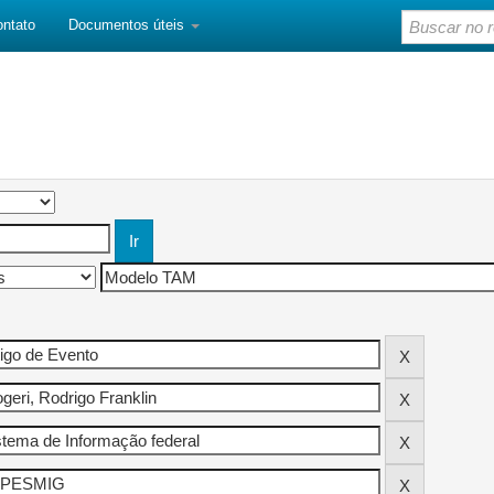
ontato
Documentos úteis