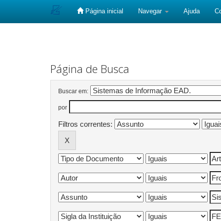
Página inicial
Navegar
Ajuda
C
Skip
navigation
Página de Busca
Buscar em:
por
Filtros correntes: