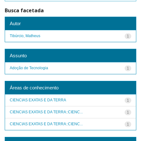
Busca facetada
Autor
Tibúrcio, Matheus
1
Assunto
Adoção de Tecnologia
1
Áreas de conhecimento
CIENCIAS EXATAS E DA TERRA
1
CIENCIAS EXATAS E DA TERRA::CIENC...
1
CIENCIAS EXATAS E DA TERRA::CIENC...
1