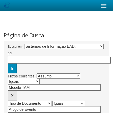
Skip
navigation
Página de Busca
Buscar em:
por
Filtros correntes: