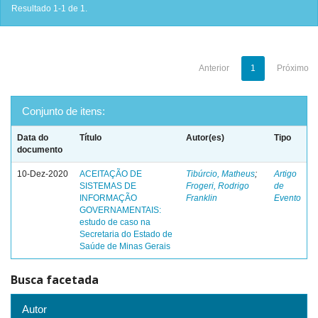
Resultado 1-1 de 1.
Anterior
1
Próximo
Conjunto de itens:
Data do
Título
Autor(es)
Tipo
documento
10-Dez-2020
ACEITAÇÃO DE
Tibúrcio, Matheus
;
Artigo
SISTEMAS DE
Frogeri, Rodrigo
de
INFORMAÇÃO
Franklin
Evento
GOVERNAMENTAIS:
estudo de caso na
Secretaria do Estado de
Saúde de Minas Gerais
Busca facetada
Autor