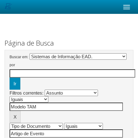
Skip
navigation
Página de Busca
Buscar em:
por
Filtros correntes: