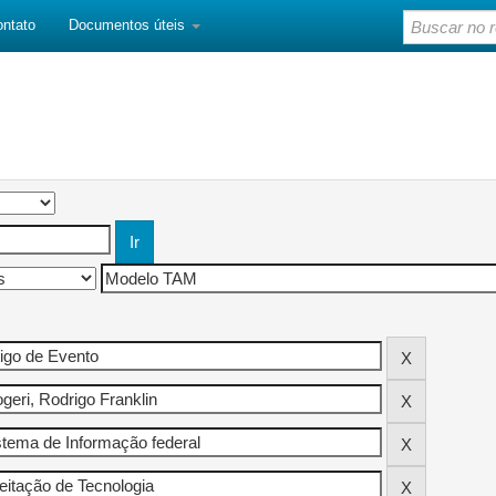
ontato
Documentos úteis