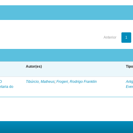
Anterior
1
Autor(es)
Tip
O
Tibúrcio, Matheus
;
Frogeri, Rodrigo Franklin
Arti
taria do
Eve