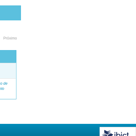
Próximo
o
go de
nto