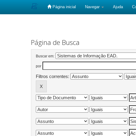
Página inicial
Navegar
Ajuda
C
Skip
navigation
Página de Busca
Buscar em:
por
Filtros correntes: