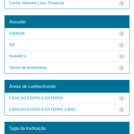
Cunha, Alberane Lúcio Thiago da
1
Assunto
ESP8266
1
IOT
1
NodeMCU
1
Sensor de temperatura
1
Áreas de conhecimento
CIENCIAS EXATAS E DA TERRA
1
CIENCIAS EXATAS E DA TERRA::CIENC...
1
Sigla da Instituição