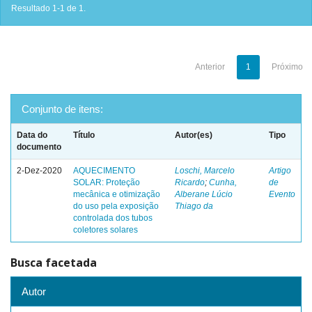
Resultado 1-1 de 1.
Anterior
1
Próximo
Conjunto de itens:
Data do
Título
Autor(es)
Tipo
documento
2-Dez-2020
AQUECIMENTO
Loschi, Marcelo
Artigo
SOLAR: Proteção
Ricardo
;
Cunha,
de
mecânica e otimização
Alberane Lúcio
Evento
do uso pela exposição
Thiago da
controlada dos tubos
coletores solares
Busca facetada
Autor