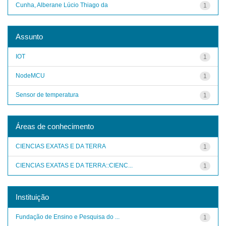
Cunha, Alberane Lúcio Thiago da
1
Assunto
IOT
1
NodeMCU
1
Sensor de temperatura
1
Áreas de conhecimento
CIENCIAS EXATAS E DA TERRA
1
CIENCIAS EXATAS E DA TERRA::CIENC...
1
Instituição
Fundação de Ensino e Pesquisa do ...
1