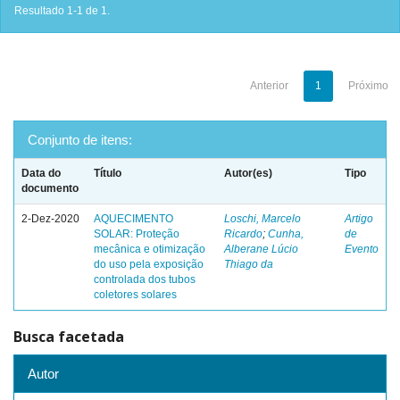
Resultado 1-1 de 1.
Anterior
1
Próximo
Conjunto de itens:
Data do
Título
Autor(es)
Tipo
documento
2-Dez-2020
AQUECIMENTO
Loschi, Marcelo
Artigo
SOLAR: Proteção
Ricardo
;
Cunha,
de
mecânica e otimização
Alberane Lúcio
Evento
do uso pela exposição
Thiago da
controlada dos tubos
coletores solares
Busca facetada
Autor