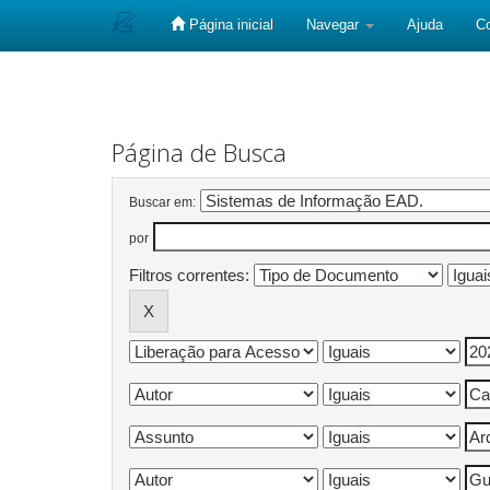
Página inicial
Navegar
Ajuda
C
Skip
navigation
Página de Busca
Buscar em:
por
Filtros correntes: