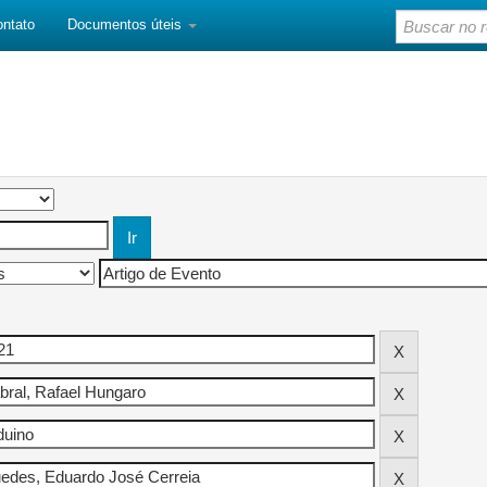
ontato
Documentos úteis