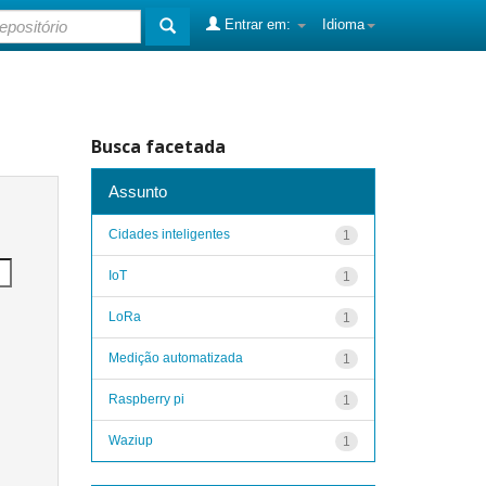
Entrar em:
Idioma
Busca facetada
Assunto
Cidades inteligentes
1
IoT
1
LoRa
1
Medição automatizada
1
Raspberry pi
1
Waziup
1