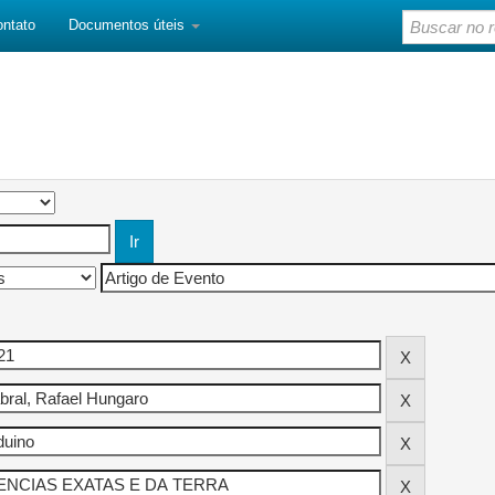
ontato
Documentos úteis