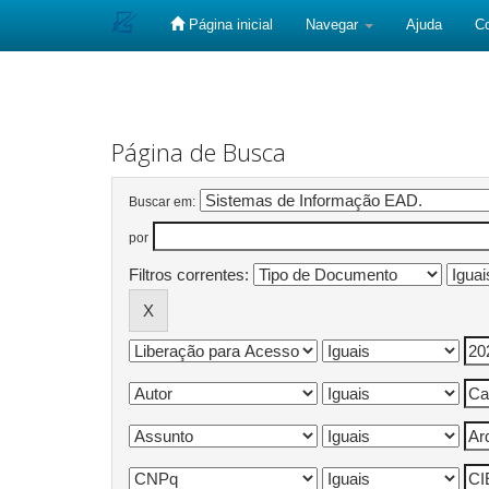
Página inicial
Navegar
Ajuda
C
Skip
navigation
Página de Busca
Buscar em:
por
Filtros correntes: