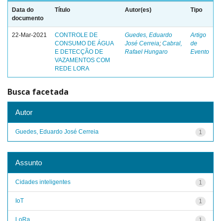
Data do
Título
Autor(es)
Tipo
documento
22-Mar-2021
CONTROLE DE
Guedes, Eduardo
Artigo
CONSUMO DE ÁGUA
José Cerreia
;
Cabral,
de
E DETECÇÃO DE
Rafael Hungaro
Evento
VAZAMENTOS COM
REDE LORA
Busca facetada
Autor
Guedes, Eduardo José Cerreia
1
Assunto
Cidades inteligentes
1
IoT
1
LoRa
1