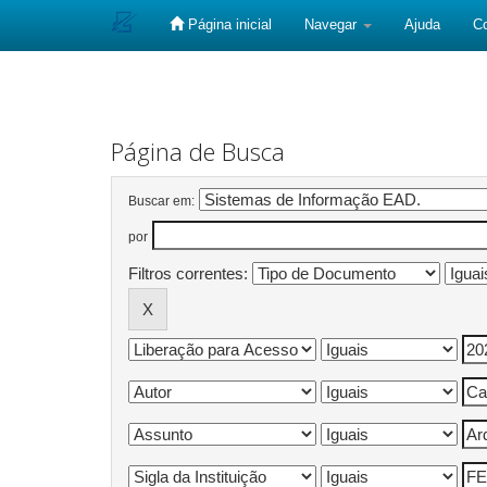
Página inicial
Navegar
Ajuda
C
Skip
navigation
Página de Busca
Buscar em:
por
Filtros correntes: