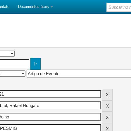
ontato
Documentos úteis