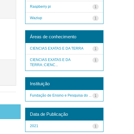
Raspberry pi
1
Waziup
1
Áreas de conhecimento
CIENCIAS EXATAS E DA TERRA
1
CIENCIAS EXATAS E DA
1
TERRA::CIENC...
Instituição
Fundação de Ensino e Pesquisa do ...
1
Data de Publicação
2021
1