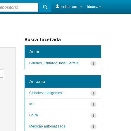
Entrar em:
Idioma
Busca facetada
Autor
Guedes, Eduardo José Cerreia
1
Assunto
Cidades inteligentes
1
IoT
1
LoRa
1
Medição automatizada
1