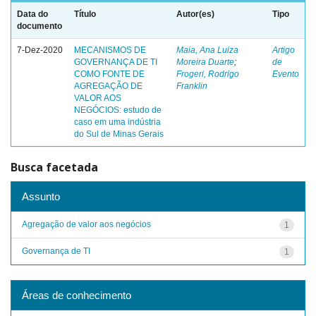
Data do
Título
Autor(es)
Tipo
documento
7-Dez-2020
MECANISMOS DE
Maia, Ana Luiza
Artigo
GOVERNANÇA DE TI
Moreira Duarte
;
de
COMO FONTE DE
Frogeri, Rodrigo
Evento
AGREGAÇÃO DE
Franklin
VALOR AOS
NEGÓCIOS: estudo de
caso em uma indústria
do Sul de Minas Gerais
Busca facetada
Assunto
Agregação de valor aos negócios
1
Governança de TI
1
Áreas de conhecimento