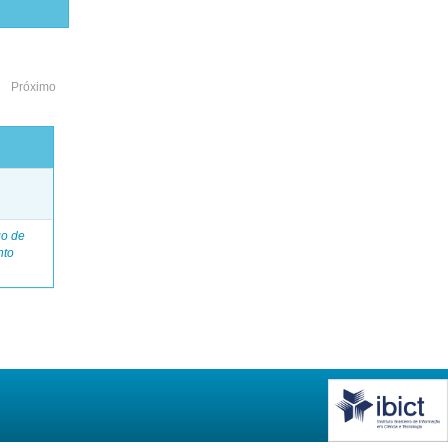
Próximo
o
go de
nto