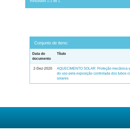
Resultado 1-1 de 1.
Conjunto de itens:
Data do
Título
documento
2-Dez-2020
AQUECIMENTO SOLAR: Proteção mecânica e 
do uso pela exposição controlada dos tubos c
solares