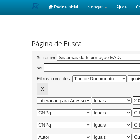
Página inicial
Navegar
Ajuda
C
Skip
navigation
Página de Busca
Buscar em:
por
Filtros correntes: