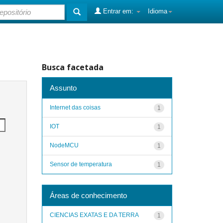
Entrar em:
Idioma
Busca facetada
Assunto
Internet das coisas
1
IOT
1
NodeMCU
1
Sensor de temperatura
1
Áreas de conhecimento
CIENCIAS EXATAS E DA TERRA
1