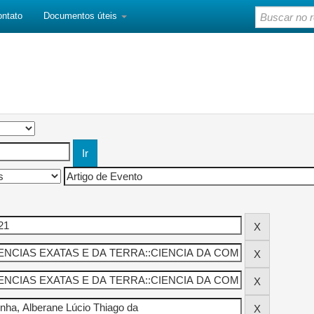
ontato
Documentos úteis