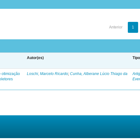
Anterior
1
Autor(es)
Tip
otimização
Loschi, Marcelo Ricardo
;
Cunha, Alberane Lúcio Thiago da
Arti
oletores
Eve