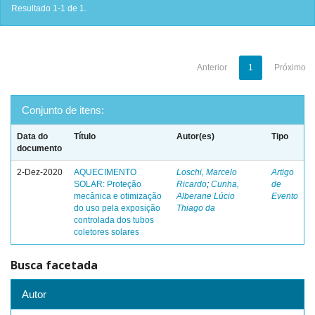
Resultado 1-1 de 1.
Anterior
1
Próximo
Conjunto de itens:
Data do
Título
Autor(es)
Tipo
documento
2-Dez-2020
AQUECIMENTO
Loschi, Marcelo
Artigo
SOLAR: Proteção
Ricardo
;
Cunha,
de
mecânica e otimização
Alberane Lúcio
Evento
do uso pela exposição
Thiago da
controlada dos tubos
coletores solares
Busca facetada
Autor