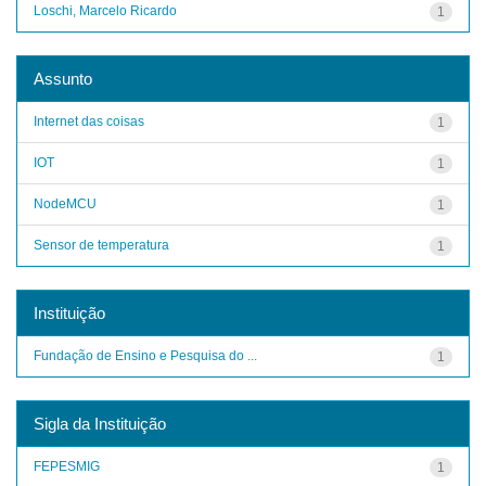
Loschi, Marcelo Ricardo
1
Assunto
Internet das coisas
1
IOT
1
NodeMCU
1
Sensor de temperatura
1
Instituição
Fundação de Ensino e Pesquisa do ...
1
Sigla da Instituição
FEPESMIG
1