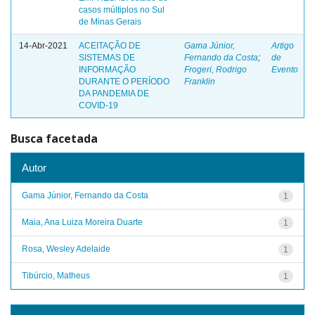
casos múltiplos no Sul
de Minas Gerais
14-Abr-2021
ACEITAÇÃO DE
Gama Júnior,
Artigo
SISTEMAS DE
Fernando da Costa
;
de
INFORMAÇÃO
Frogeri, Rodrigo
Evento
DURANTE O PERÍODO
Franklin
DA PANDEMIA DE
COVID-19
Busca facetada
Autor
Gama Júnior, Fernando da Costa
1
Maia, Ana Luiza Moreira Duarte
1
Rosa, Wesley Adelaide
1
Tibúrcio, Matheus
1