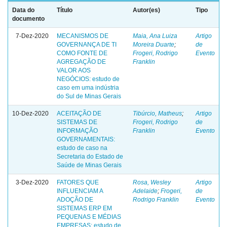
Data do
Título
Autor(es)
Tipo
documento
7-Dez-2020
MECANISMOS DE
Maia, Ana Luiza
Artigo
GOVERNANÇA DE TI
Moreira Duarte
;
de
COMO FONTE DE
Frogeri, Rodrigo
Evento
AGREGAÇÃO DE
Franklin
VALOR AOS
NEGÓCIOS: estudo de
caso em uma indústria
do Sul de Minas Gerais
10-Dez-2020
ACEITAÇÃO DE
Tibúrcio, Matheus
;
Artigo
SISTEMAS DE
Frogeri, Rodrigo
de
INFORMAÇÃO
Franklin
Evento
GOVERNAMENTAIS:
estudo de caso na
Secretaria do Estado de
Saúde de Minas Gerais
3-Dez-2020
FATORES QUE
Rosa, Wesley
Artigo
INFLUENCIAM A
Adelaide
;
Frogeri,
de
ADOÇÃO DE
Rodrigo Franklin
Evento
SISTEMAS ERP EM
PEQUENAS E MÉDIAS
EMPRESAS: estudo de