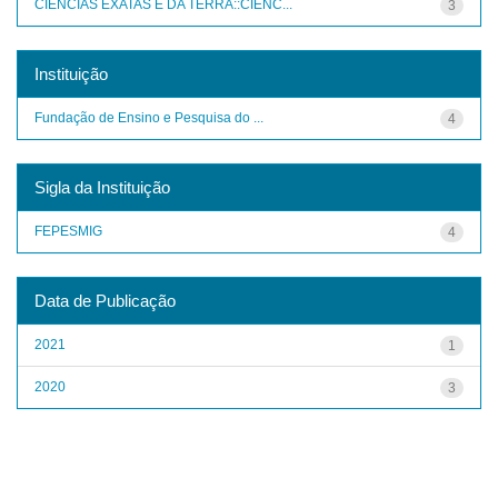
CIENCIAS EXATAS E DA TERRA::CIENC...
3
Instituição
Fundação de Ensino e Pesquisa do ...
4
Sigla da Instituição
FEPESMIG
4
Data de Publicação
2021
1
2020
3