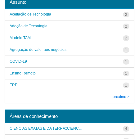
Assunto
Aceitação de Tecnologia
2
Adoção de Tecnologia
2
Modelo TAM
2
Agregação de valor aos negócios
1
COVID-19
1
Ensino Remoto
1
ERP
1
próximo >
Áreas de conhecimento
CIENCIAS EXATAS E DA TERRA::CIENC...
4