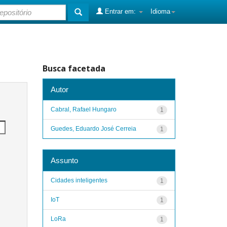
Entrar em:
Idioma
Busca facetada
Autor
Cabral, Rafael Hungaro
1
Guedes, Eduardo José Cerreia
1
Assunto
Cidades inteligentes
1
IoT
1
LoRa
1