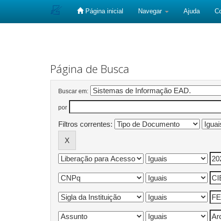
Página inicial
Navegar
Ajuda
C
Skip
navigation
Página de Busca
Buscar em:
por
Filtros correntes: