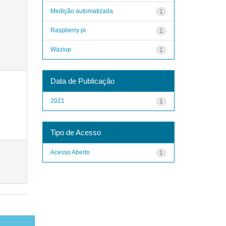
Medição automatizada
1
Raspberry pi
1
Waziup
1
Data de Publicação
2021
1
Tipo de Acesso
Acesso Aberto
1