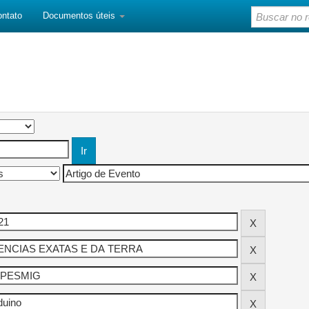
ontato
Documentos úteis