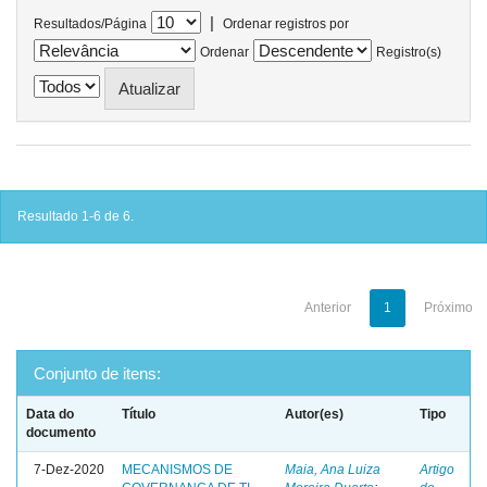
|
Resultados/Página
Ordenar registros por
Ordenar
Registro(s)
Resultado 1-6 de 6.
Anterior
1
Próximo
Conjunto de itens:
Data do
Título
Autor(es)
Tipo
documento
7-Dez-2020
MECANISMOS DE
Maia, Ana Luiza
Artigo