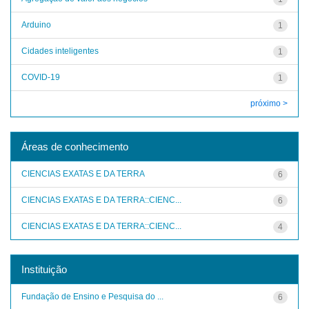
Arduino
1
Cidades inteligentes
1
COVID-19
1
próximo >
Áreas de conhecimento
CIENCIAS EXATAS E DA TERRA
6
CIENCIAS EXATAS E DA TERRA::CIENC...
6
CIENCIAS EXATAS E DA TERRA::CIENC...
4
Instituição
Fundação de Ensino e Pesquisa do ...
6