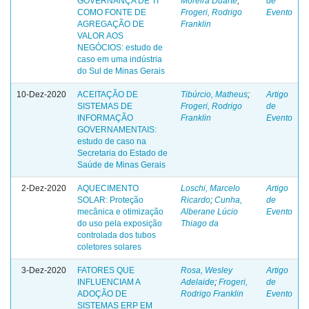
GOVERNANÇA DE TI
Moreira Duarte
;
de
COMO FONTE DE
Frogeri, Rodrigo
Evento
AGREGAÇÃO DE
Franklin
VALOR AOS
NEGÓCIOS: estudo de
caso em uma indústria
do Sul de Minas Gerais
10-Dez-2020
ACEITAÇÃO DE
Tibúrcio, Matheus
;
Artigo
SISTEMAS DE
Frogeri, Rodrigo
de
INFORMAÇÃO
Franklin
Evento
GOVERNAMENTAIS:
estudo de caso na
Secretaria do Estado de
Saúde de Minas Gerais
2-Dez-2020
AQUECIMENTO
Loschi, Marcelo
Artigo
SOLAR: Proteção
Ricardo
;
Cunha,
de
mecânica e otimização
Alberane Lúcio
Evento
do uso pela exposição
Thiago da
controlada dos tubos
coletores solares
3-Dez-2020
FATORES QUE
Rosa, Wesley
Artigo
INFLUENCIAM A
Adelaide
;
Frogeri,
de
ADOÇÃO DE
Rodrigo Franklin
Evento
SISTEMAS ERP EM