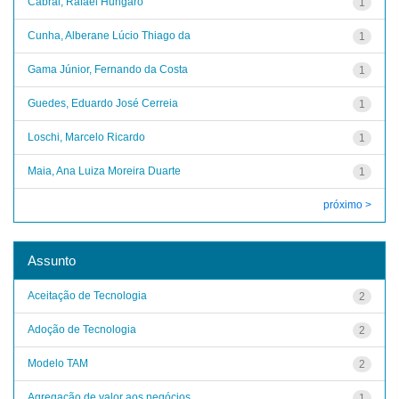
Cabral, Rafael Hungaro
1
Cunha, Alberane Lúcio Thiago da
1
Gama Júnior, Fernando da Costa
1
Guedes, Eduardo José Cerreia
1
Loschi, Marcelo Ricardo
1
Maia, Ana Luiza Moreira Duarte
1
próximo >
Assunto
Aceitação de Tecnologia
2
Adoção de Tecnologia
2
Modelo TAM
2
Agregação de valor aos negócios
1