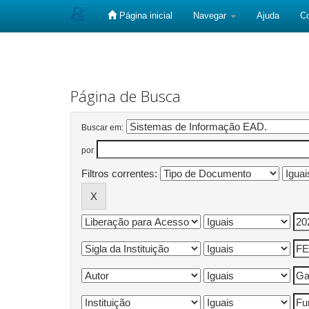
Página inicial
Navegar
Ajuda
C
Skip
navigation
Página de Busca
Buscar em:
por
Filtros correntes: