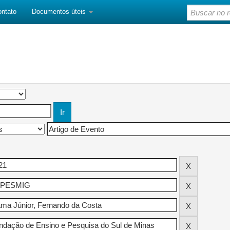
ontato
Documentos úteis