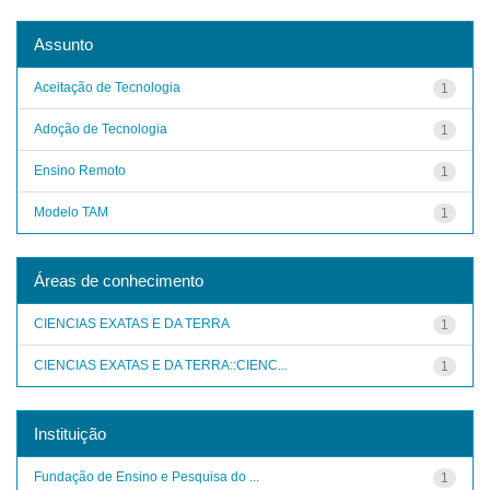
Assunto
Aceitação de Tecnologia
1
Adoção de Tecnologia
1
Ensino Remoto
1
Modelo TAM
1
Áreas de conhecimento
CIENCIAS EXATAS E DA TERRA
1
CIENCIAS EXATAS E DA TERRA::CIENC...
1
Instituição
Fundação de Ensino e Pesquisa do ...
1