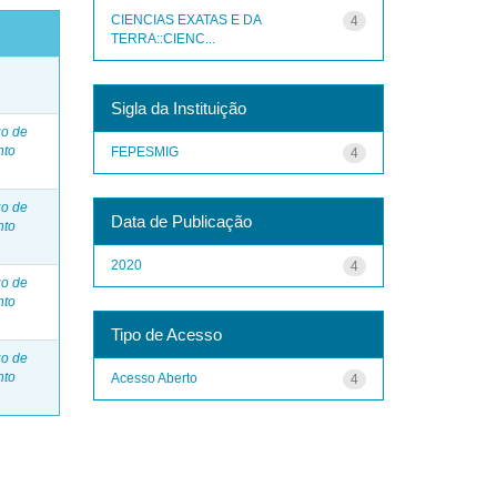
CIENCIAS EXATAS E DA
4
TERRA::CIENC...
o
Sigla da Instituição
go de
nto
FEPESMIG
4
go de
Data de Publicação
nto
2020
4
go de
nto
Tipo de Acesso
go de
nto
Acesso Aberto
4