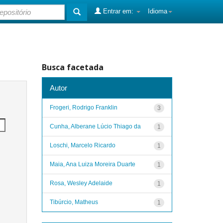
Entrar em:
Idioma
Busca facetada
Autor
Frogeri, Rodrigo Franklin
3
Cunha, Alberane Lúcio Thiago da
1
Loschi, Marcelo Ricardo
1
Maia, Ana Luiza Moreira Duarte
1
Rosa, Wesley Adelaide
1
Tibúrcio, Matheus
1