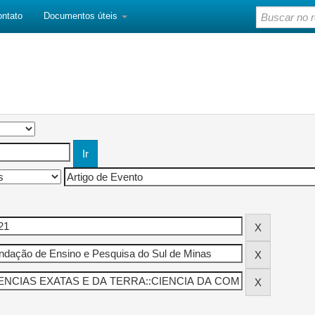
ontato
Documentos úteis