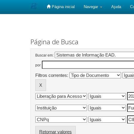
Página inicial
Navegar
Ajuda
C
Skip
navigation
Página de Busca
Buscar em:
por
Filtros correntes:
Retornar valores