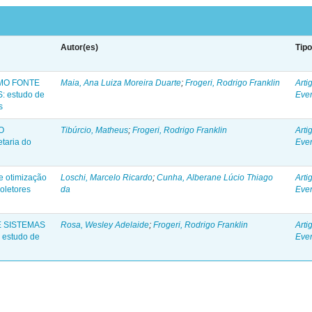
Autor(es)
Tip
MO FONTE
Maia, Ana Luiza Moreira Duarte
;
Frogeri, Rodrigo Franklin
Arti
 estudo de
Eve
s
O
Tibúrcio, Matheus
;
Frogeri, Rodrigo Franklin
Arti
taria do
Eve
 otimização
Loschi, Marcelo Ricardo
;
Cunha, Alberane Lúcio Thiago
Arti
oletores
da
Eve
E SISTEMAS
Rosa, Wesley Adelaide
;
Frogeri, Rodrigo Franklin
Arti
estudo de
Eve