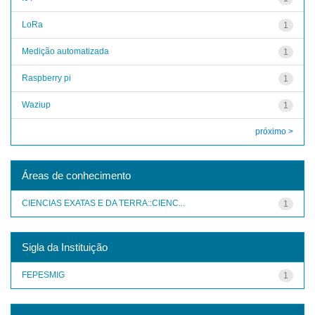
LoRa
1
Medição automatizada
1
Raspberry pi
1
Waziup
1
próximo >
Áreas de conhecimento
CIENCIAS EXATAS E DA TERRA::CIENC...
1
Sigla da Instituição
FEPESMIG
1