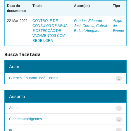
Data do
Título
Autor(es)
Tipo
documento
22-Mar-2021
CONTROLE DE
Guedes, Eduardo
Artigo
CONSUMO DE ÁGUA
José Cerreia
;
Cabral,
de
E DETECÇÃO DE
Rafael Hungaro
Evento
VAZAMENTOS COM
REDE LORA
Busca facetada
Autor
Guedes, Eduardo José Cerreia
1
Assunto
Arduino
1
Cidades inteligentes
1
IoT
1